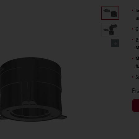
S
u
G
B
M
M
f
S
Fr