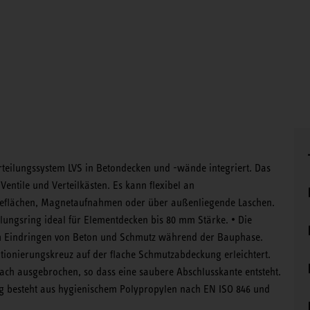
rteilungssystem LVS in Betondecken und -wände integriert. Das
entile und Verteilkästen. Es kann flexibel an
beflächen, Magnetaufnahmen oder über außenliegende Laschen.
ungsring ideal für Elementdecken bis 80 mm Stärke. • Die
em Eindringen von Beton und Schmutz während der Bauphase.
itionierungskreuz auf der flache Schmutzabdeckung erleichtert.
ach ausgebrochen, so dass eine saubere Abschlusskante entsteht.
ng besteht aus hygienischem Polypropylen nach EN ISO 846 und