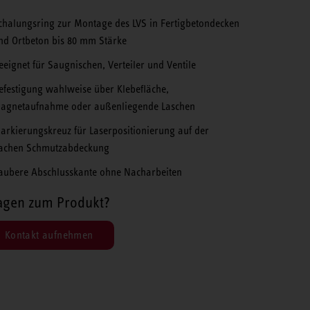
chalungsring zur Montage des LVS in Fertigbetondecken
nd Ortbeton bis 80 mm Stärke
eeignet für Saugnischen, Verteiler und Ventile
efestigung wahlweise über Klebefläche,
agnetaufnahme oder außenliegende Laschen
arkierungskreuz für Laserpositionierung auf der
lachen Schmutzabdeckung
aubere Abschlusskante ohne Nacharbeiten
agen zum Produkt?
Kontakt aufnehmen