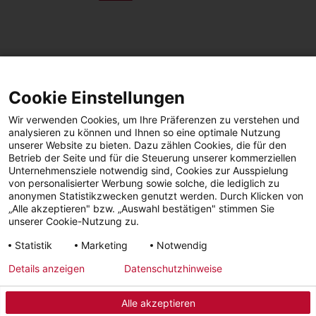
SEITE TEILEN
Cookie Einstellungen
Facebook
LinkedIn
Wir verwenden Cookies, um Ihre Präferenzen zu verstehen und
analysieren zu können und Ihnen so eine optimale Nutzung
unserer Website zu bieten. Dazu zählen Cookies, die für den
Betrieb der Seite und für die Steuerung unserer kommerziellen
Facebook
YouTube
LinkedIn
Unternehmensziele notwendig sind, Cookies zur Ausspielung
von personalisierter Werbung sowie solche, die lediglich zu
anonymen Statistikzwecken genutzt werden. Durch Klicken von
Instagram
„Alle akzeptieren" bzw. „Auswahl bestätigen" stimmen Sie
unserer Cookie-Nutzung zu.
Statistik
Marketing
Notwendig
Impressum
Datenschutz
AGBs | Garantie |
Barrierefreiheit
Details anzeigen
Datenschutzhinweise
Widerruf
Alle akzeptieren
© 2026 - STIEBEL ELTRON GmbH & Co. KG (DE)