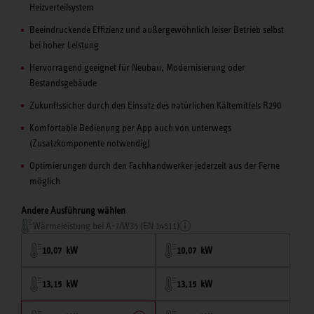
Heizverteilsystem
Beeindruckende Effizienz und außergewöhnlich leiser Betrieb selbst
bei hoher Leistung
Hervorragend geeignet für Neubau, Modernisierung oder
Bestandsgebäude
Zukunftssicher durch den Einsatz des natürlichen Kältemittels R290
Komfortable Bedienung per App auch von unterwegs
(Zusatzkomponente notwendig)
Optimierungen durch den Fachhandwerker jederzeit aus der Ferne
möglich
Andere Ausführung wählen
Wärmeleistung bei A-7/W35 (EN 14511)
10,07 kW
10,07 kW
13,15 kW
13,15 kW