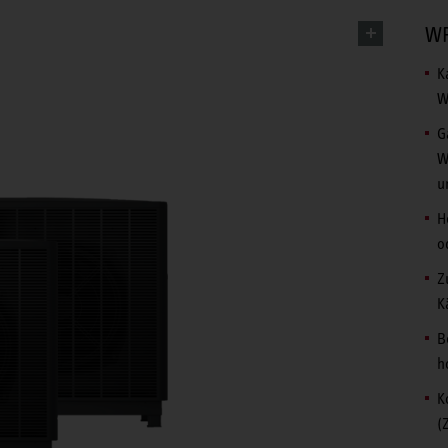
WP
K
W
G
W
u
H
o
Z
K
B
h
K
(