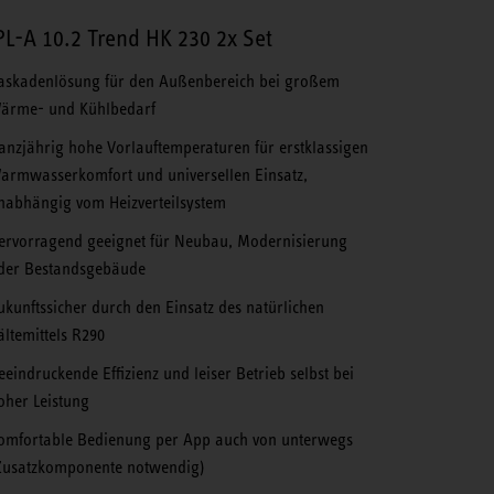
L-A 10.2 Trend HK 230 2x Set
askadenlösung für den Außenbereich bei großem
ärme- und Kühlbedarf
anzjährig hohe Vorlauftemperaturen für erstklassigen
armwasserkomfort und universellen Einsatz,
nabhängig vom Heizverteilsystem
ervorragend geeignet für Neubau, Modernisierung
der Bestandsgebäude
ukunftssicher durch den Einsatz des natürlichen
ältemittels R290
eeindruckende Effizienz und leiser Betrieb selbst bei
oher Leistung
omfortable Bedienung per App auch von unterwegs
Zusatzkomponente notwendig)