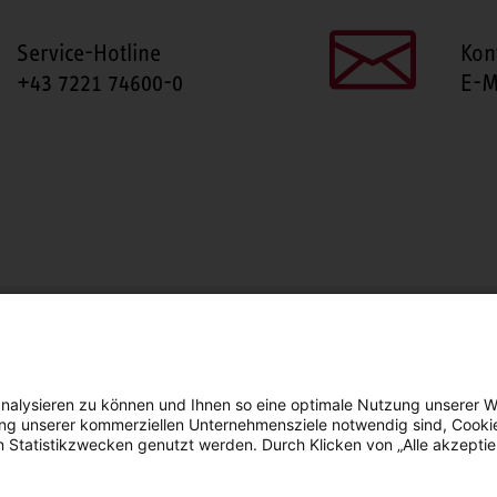
Service-Hotline
Kon
+43 7221 74600-0
E-M
SEITE TEILEN
Facebook
LinkedIn
nalysieren zu können und Ihnen so eine optimale Nutzung unserer W
erung unserer kommerziellen Unternehmensziele notwendig sind, Cooki
n Statistikzwecken genutzt werden. Durch Klicken von „Alle akzepti
arrierefreiheit