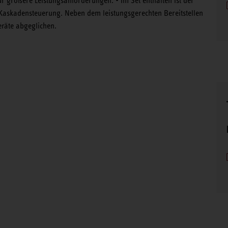
r größere Leistungsanforderungen. • Im Set enthalten ist der
skadensteuerung. Neben dem leistungsgerechten Bereitstellen
räte abgeglichen.