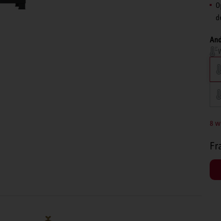
O
d
And
W
8 w
Fr