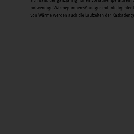
sich dank der ganzjährig hohen Vorlauftemperaturen fü
notwendige Wärmepumpen-Manager mit intelligenter Ka
von Wärme werden auch die Laufzeiten der Kaskadenge