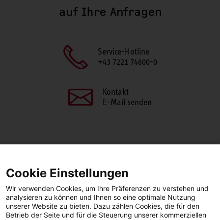
auf Ihre Anfragen
Service-Hotline
+43 7221 74600-0
Kontakt
E-Mail senden
SEITE TEILEN
Cookie Einstellungen
Facebook
LinkedIn
Wir verwenden Cookies, um Ihre Präferenzen zu verstehen und
analysieren zu können und Ihnen so eine optimale Nutzung
unserer Website zu bieten. Dazu zählen Cookies, die für den
Betrieb der Seite und für die Steuerung unserer kommerziellen