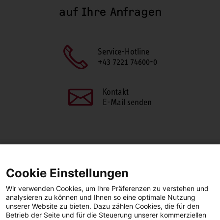
auf Ihre Anfragen
Service-Hotline
+43 7221 74600-0
Kontakt
E-Mail senden
SEITE TEILEN
Cookie Einstellungen
Facebook
LinkedIn
Wir verwenden Cookies, um Ihre Präferenzen zu verstehen und
analysieren zu können und Ihnen so eine optimale Nutzung
unserer Website zu bieten. Dazu zählen Cookies, die für den
Betrieb der Seite und für die Steuerung unserer kommerziellen