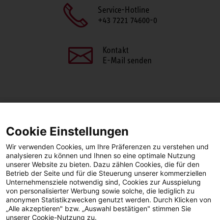
Service-Hotline
+43 7221 74600-0
Kontakt
E-Mail senden
SEITE TEILEN
Cookie Einstellungen
Facebook
LinkedIn
Wir verwenden Cookies, um Ihre Präferenzen zu verstehen und
analysieren zu können und Ihnen so eine optimale Nutzung
unserer Website zu bieten. Dazu zählen Cookies, die für den
Betrieb der Seite und für die Steuerung unserer kommerziellen
Facebook
YouTube
LinkedIn
Unternehmensziele notwendig sind, Cookies zur Ausspielung
von personalisierter Werbung sowie solche, die lediglich zu
anonymen Statistikzwecken genutzt werden. Durch Klicken von
Instagram
„Alle akzeptieren" bzw. „Auswahl bestätigen" stimmen Sie
unserer Cookie-Nutzung zu.