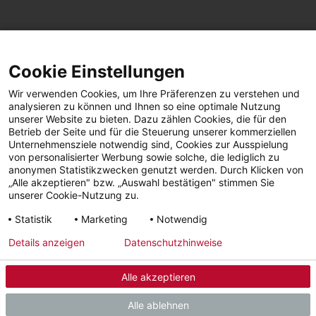
SEITE TEILEN
Cookie Einstellungen
Facebook
LinkedIn
Wir verwenden Cookies, um Ihre Präferenzen zu verstehen und
analysieren zu können und Ihnen so eine optimale Nutzung
unserer Website zu bieten. Dazu zählen Cookies, die für den
Betrieb der Seite und für die Steuerung unserer kommerziellen
Facebook
YouTube
LinkedIn
Unternehmensziele notwendig sind, Cookies zur Ausspielung
von personalisierter Werbung sowie solche, die lediglich zu
anonymen Statistikzwecken genutzt werden. Durch Klicken von
Instagram
„Alle akzeptieren" bzw. „Auswahl bestätigen" stimmen Sie
unserer Cookie-Nutzung zu.
Statistik
Marketing
Notwendig
Impressum
Datenschutz
AGBs | Garantie |
Barrierefreiheit
Details anzeigen
Datenschutzhinweise
Widerruf
Alle akzeptieren
© 2026 - STIEBEL ELTRON GmbH & Co. KG (DE)
Alle ablehnen