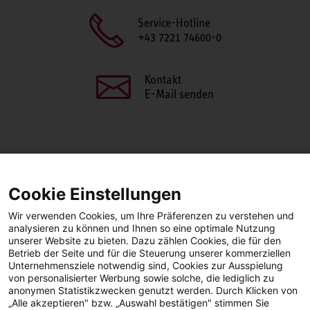
Service-Hotline
+43 7221 74600-0
Kontakt
E-Mail senden
SEITE TEILEN
Cookie Einstellungen
Facebook
LinkedIn
Wir verwenden Cookies, um Ihre Präferenzen zu verstehen und
analysieren zu können und Ihnen so eine optimale Nutzung
unserer Website zu bieten. Dazu zählen Cookies, die für den
Betrieb der Seite und für die Steuerung unserer kommerziellen
Facebook
YouTube
LinkedIn
Unternehmensziele notwendig sind, Cookies zur Ausspielung
von personalisierter Werbung sowie solche, die lediglich zu
anonymen Statistikzwecken genutzt werden. Durch Klicken von
Instagram
„Alle akzeptieren" bzw. „Auswahl bestätigen" stimmen Sie