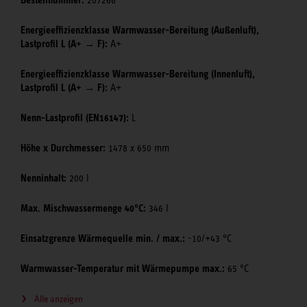
Energieeffizienzklasse Warmwasser-Bereitung (Außenluft),
Lastprofil L (A+ → F):
A+
Energieeffizienzklasse Warmwasser-Bereitung (Innenluft),
Lastprofil L (A+ → F):
A+
Nenn-Lastprofil (EN16147):
L
Höhe x Durchmesser:
1478 x 650 mm
Nenninhalt:
200 l
Max. Mischwassermenge 40°C:
346 l
Einsatzgrenze Wärmequelle min. / max.:
-10/+43 °C
Warmwasser-Temperatur mit Wärmepumpe max.:
65 °C
Alle anzeigen