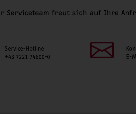
r Serviceteam freut sich auf Ihre Anf
Service-Hotline
Kon
+43 7221 74600-0
E-M
SEITE TEILEN