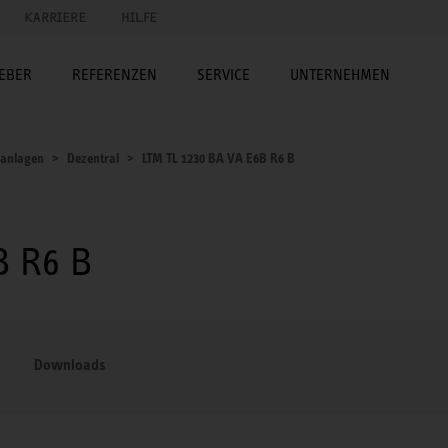
KARRIERE
HILFE
EBER
REFERENZEN
SERVICE
UNTERNEHMEN
sanlagen
Dezentral
LTM TL 1230 BA VA E6B R6 B
B R6 B
Downloads