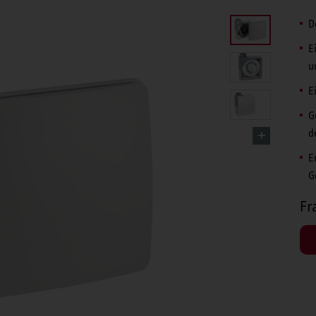
D
E
u
E
G
d
E
G
Fr