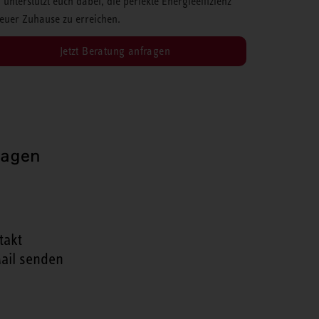
 unterstützt euch dabei, die perfekte Energieeffizienz
 euer Zuhause zu erreichen.
Jetzt Beratung anfragen
ragen
takt
ail senden