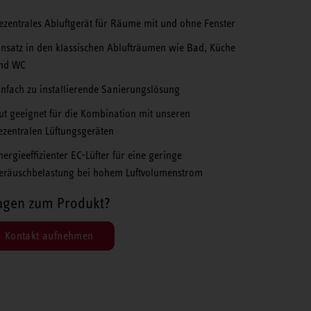
ezentrales Abluftgerät für Räume mit und ohne Fenster
insatz in den klassischen Ablufträumen wie Bad, Küche
nd WC
infach zu installierende Sanierungslösung
ut geeignet für die Kombination mit unseren
ezentralen Lüftungsgeräten
nergieeffizienter EC-Lüfter für eine geringe
eräuschbelastung bei hohem Luftvolumenstrom
agen zum Produkt?
Kontakt aufnehmen