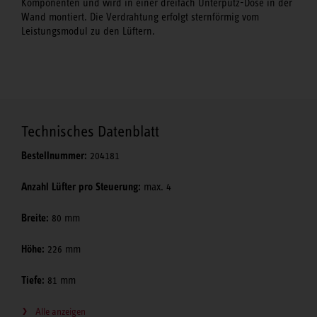
Komponenten und wird in einer dreifach Unterputz-Dose in der
Wand montiert. Die Verdrahtung erfolgt sternförmig vom
Leistungsmodul zu den Lüftern.
Technisches Datenblatt
Bestellnummer:
204181
Anzahl Lüfter pro Steuerung:
max. 4
Breite:
80 mm
Höhe:
226 mm
Tiefe:
81 mm
Alle anzeigen