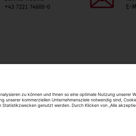
+43 7221 74600-0
E-M
SEITE TEILEN
Facebook
LinkedIn
nalysieren zu können und Ihnen so eine optimale Nutzung unserer W
erung unserer kommerziellen Unternehmensziele notwendig sind, Cooki
n Statistikzwecken genutzt werden. Durch Klicken von „Alle akzepti
arrierefreiheit
Facebook
YouTube
LinkedIn
Instagram