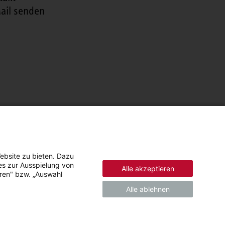
ail senden
ebsite zu bieten. Dazu
es zur Ausspielung von
Alle akzeptieren
eren" bzw. „Auswahl
Alle ablehnen
© 2026 - STIEBEL ELTRON GmbH & Co. KG (DE)