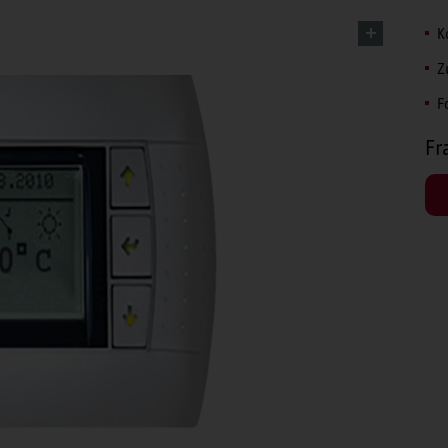
K
Z
F
Fr