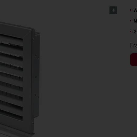
W
M
G
Fr