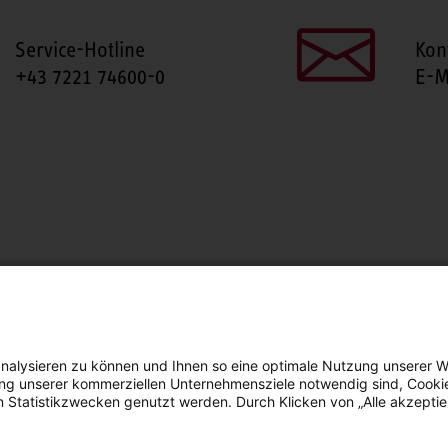
Service-Hotline
Kon
+43 7221 74600-0
E-M
SEITE TEILEN
Facebook
LinkedIn
nalysieren zu können und Ihnen so eine optimale Nutzung unserer W
erung unserer kommerziellen Unternehmensziele notwendig sind, Cooki
n Statistikzwecken genutzt werden. Durch Klicken von „Alle akzepti
arrierefreiheit