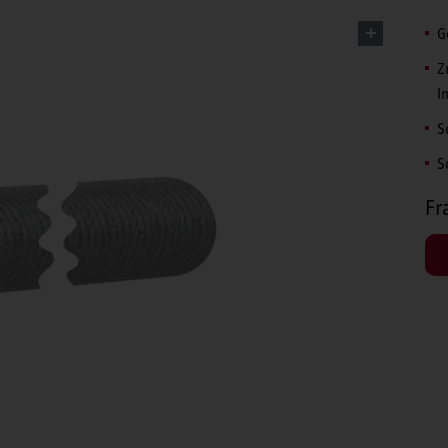
G
Z
I
S
S
Fr