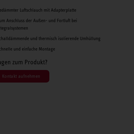
edämmter Luftschlauch mit Adapterplatte
um Anschluss der Außen- und Fortluft bei
ntegralsystemen
challdämmende und thermisch isolierende Umhüllung
chnelle und einfache Montage
agen zum Produkt?
Kontakt aufnehmen