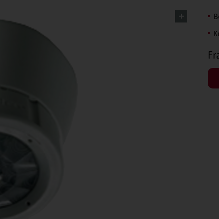
B
K
Fr