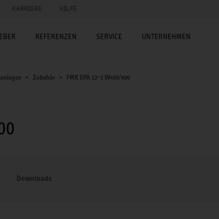
KARRIERE
HILFE
EBER
REFERENZEN
SERVICE
UNTERNEHMEN
sanlagen
Zubehör
FMK EPA 12-2 W450/600
00
Downloads