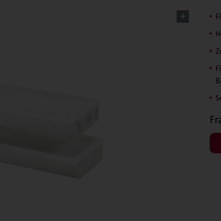
F
H
Z
F
B
S
Fr