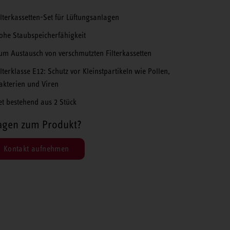
ilterkassetten-Set für Lüftungsanlagen
ohe Staubspeicherfähigkeit
um Austausch von verschmutzten Filterkassetten
ilterklasse E12: Schutz vor Kleinstpartikeln wie Pollen,
akterien und Viren
et bestehend aus 2 Stück
agen zum Produkt?
Kontakt aufnehmen