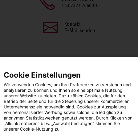
+43 7221 74600-0
Kontakt
E-Mail senden
SEITE TEILEN
Cookie Einstellungen
Facebook
LinkedIn
Wir verwenden Cookies, um Ihre Präferenzen zu verstehen und
analysieren zu können und Ihnen so eine optimale Nutzung
unserer Website zu bieten. Dazu zählen Cookies, die für den
Betrieb der Seite und für die Steuerung unserer kommerziellen
Facebook
YouTube
LinkedIn
Unternehmensziele notwendig sind, Cookies zur Ausspielung
von personalisierter Werbung sowie solche, die lediglich zu
anonymen Statistikzwecken genutzt werden. Durch Klicken von
Instagram
„Alle akzeptieren" bzw. „Auswahl bestätigen" stimmen Sie
unserer Cookie-Nutzung zu.