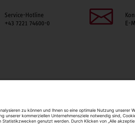
Service-Hotline
Kon
+43 7221 74600-0
E-M
SEITE TEILEN
Facebook
LinkedIn
nalysieren zu können und Ihnen so eine optimale Nutzung unserer W
erung unserer kommerziellen Unternehmensziele notwendig sind, Cooki
n Statistikzwecken genutzt werden. Durch Klicken von „Alle akzepti
arrierefreiheit