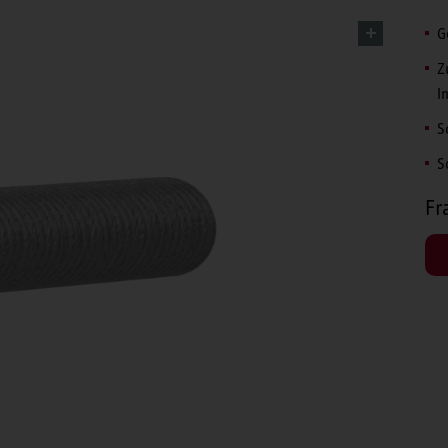
G
Z
I
S
S
Fr