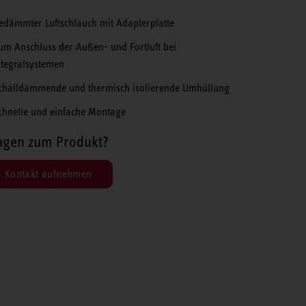
edämmter Luftschlauch mit Adapterplatte
um Anschluss der Außen- und Fortluft bei
ntegralsystemen
challdämmende und thermisch isolierende Umhüllung
chnelle und einfache Montage
agen zum Produkt?
Kontakt aufnehmen