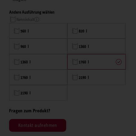
Andere Ausführung wählen
Nenninhalt
560 l
820 l
960 l
1360 l
1360 l
1760 l
1760 l
2190 l
2190 l
Fragen zum Produkt?
Kontakt aufnehmen