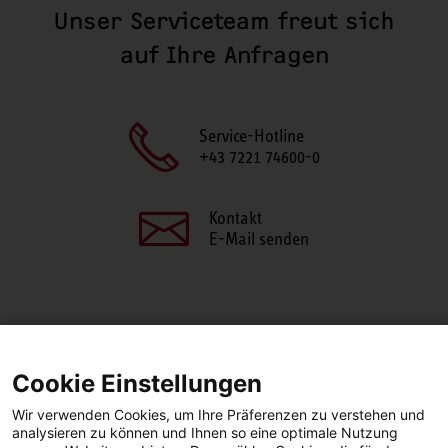
Unser Serviceteam freut sich
auf Ihre Anfragen
Service-Hotline
+43 7221 74600-0
Kontakt
E-Mail senden
SEITE TEILEN
Cookie Einstellungen
Facebook
LinkedIn
Wir verwenden Cookies, um Ihre Präferenzen zu verstehen und
analysieren zu können und Ihnen so eine optimale Nutzung