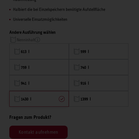
Halbiert die bei Einzelspeichern benötigte Aufstellfläche
Universelle Einsatzmöglichkeiten
Andere Ausführung wählen
Nenninhalt
613 l
599 l
759 l
740 l
941 l
916 l
1430 l
1399 l
Fragen zum Produkt?
Kontakt aufnehmen