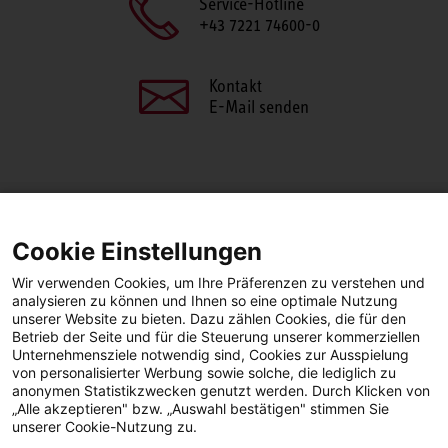
Service-Hotline
+43 7221 74600-0
Kontakt
E-Mail senden
SEITE TEILEN
Cookie Einstellungen
Facebook
LinkedIn
Wir verwenden Cookies, um Ihre Präferenzen zu verstehen und
analysieren zu können und Ihnen so eine optimale Nutzung
unserer Website zu bieten. Dazu zählen Cookies, die für den
Betrieb der Seite und für die Steuerung unserer kommerziellen
Facebook
YouTube
LinkedIn
Unternehmensziele notwendig sind, Cookies zur Ausspielung
von personalisierter Werbung sowie solche, die lediglich zu
anonymen Statistikzwecken genutzt werden. Durch Klicken von
Instagram
„Alle akzeptieren" bzw. „Auswahl bestätigen" stimmen Sie
unserer Cookie-Nutzung zu.