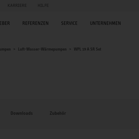
KARRIERE
HILFE
EBER
REFERENZEN
SERVICE
UNTERNEHMEN
umpen
Luft-Wasser-Wärmepumpen
WPL 19 A SR Set
Downloads
Zubehör