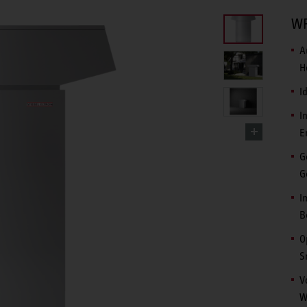
WP
A
H
I
I
E
G
G
I
B
O
S
V
W