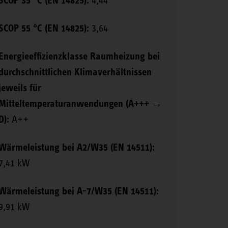
SCOP 35 °C (EN 14825):
4,44
SCOP 55 °C (EN 14825):
3,64
Energieeffizienzklasse Raumheizung bei
durchschnittlichen Klimaverhältnissen
jeweils für
Mitteltemperaturanwendungen (A+++ →
D):
A++
Wärmeleistung bei A2/W35 (EN 14511):
7,41 kW
Wärmeleistung bei A-7/W35 (EN 14511):
9,91 kW