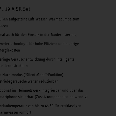
L 19 A SR Set
ußen aufgestellte Luft-Wasser-Wärmepumpe zum
eizen
deal auch für den Einsatz in der Modernisierung
nvertertechnologie für hohe Effizienz und niedrige
nergiekosten
eringe Geräuschentwicklung durch intelligente
erätekonstruktion
m Nachtmodus ("Silent Mode"-Funktion)
etriebsgeräusche weiter reduzierbar
ptional ins Heimnetzwerk integrierbar und über das
martphone steuerbar (Zu­satzkomponenten notwendig)
orlauftemperatur von bis zu 65 °C für erstklassigen
armwasserkomfort