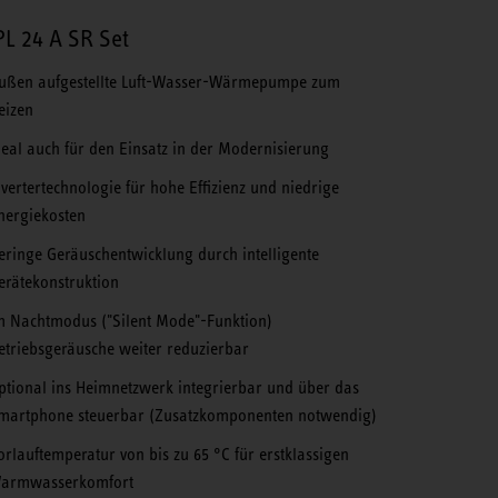
L 24 A SR Set
ußen aufgestellte Luft-Wasser-Wärmepumpe zum
eizen
deal auch für den Einsatz in der Modernisierung
nvertertechnologie für hohe Effizienz und niedrige
nergiekosten
eringe Geräuschentwicklung durch intelligente
erätekonstruktion
m Nachtmodus ("Silent Mode"-Funktion)
etriebsgeräusche weiter reduzierbar
ptional ins Heimnetzwerk integrierbar und über das
martphone steuerbar (Zu­satzkomponenten notwendig)
orlauftemperatur von bis zu 65 °C für erstklassigen
armwasserkomfort