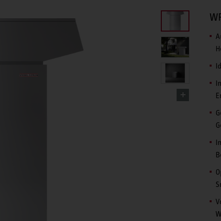
WP
A
H
I
I
E
G
G
I
B
O
S
V
W