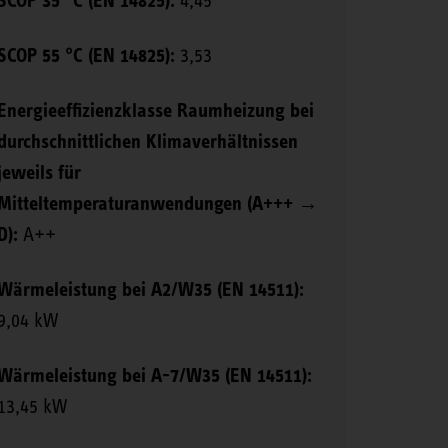
SCOP 35 °C (EN 14825):
4,45
SCOP 55 °C (EN 14825):
3,53
Energieeffizienzklasse Raumheizung bei
durchschnittlichen Klimaverhältnissen
jeweils für
Mitteltemperaturanwendungen (A+++ →
D):
A++
Wärmeleistung bei A2/W35 (EN 14511):
9,04 kW
Wärmeleistung bei A-7/W35 (EN 14511):
13,45 kW