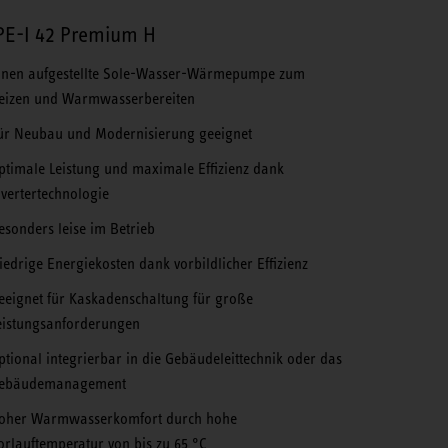
E-I 42 Premium H
nnen aufgestellte Sole-Wasser-Wärmepumpe zum
eizen und Warmwasserbereiten
ür Neubau und Modernisierung geeignet
ptimale Leistung und maximale Effizienz dank
nvertertechnologie
esonders leise im Betrieb
iedrige Energiekosten dank vorbildlicher Effizienz
eeignet für Kaskadenschaltung für große
eistungsanforderungen
ptional integrierbar in die Gebäudeleittechnik oder das
ebäudemanagement
oher Warmwasserkomfort durch hohe
orlauftemperatur von bis zu 65 °C