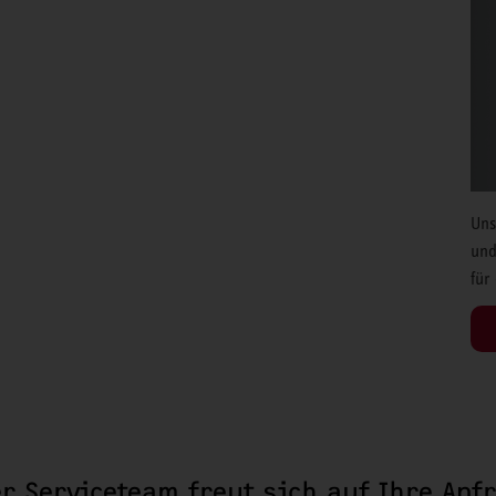
Uns
und
für
r Serviceteam freut sich auf Ihre Anf