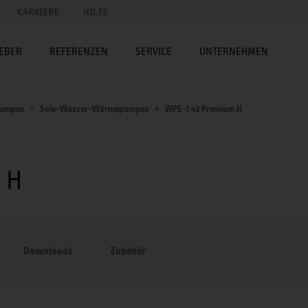
KARRIERE
HILFE
EBER
REFERENZEN
SERVICE
UNTERNEHMEN
umpen
Sole-Wasser-Wärmepumpen
WPE-I 42 Premium H
 H
Downloads
Zubehör