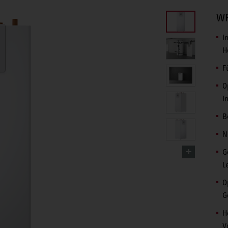
WP
I
H
F
O
I
B
N
G
L
O
G
H
V