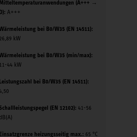
Mitteltemperaturanwendungen (A+++ →
D):
A+++
Wärmeleistung bei B0/W35 (EN 14511):
26,89 kW
Wärmeleistung bei B0/W35 (min/max):
11-44 kW
Leistungszahl bei B0/W35 (EN 14511):
4,50
Schallleistungspegel (EN 12102):
41-56
dB(A)
Einsatzgrenze heizungsseitig max.:
65 °C