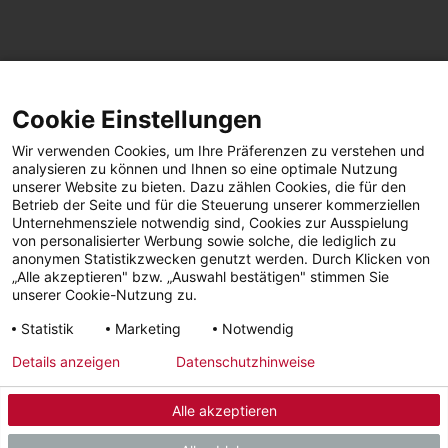
SEITE TEILEN
Cookie Einstellungen
Facebook
LinkedIn
Wir verwenden Cookies, um Ihre Präferenzen zu verstehen und
analysieren zu können und Ihnen so eine optimale Nutzung
unserer Website zu bieten. Dazu zählen Cookies, die für den
Betrieb der Seite und für die Steuerung unserer kommerziellen
Facebook
YouTube
LinkedIn
Unternehmensziele notwendig sind, Cookies zur Ausspielung
von personalisierter Werbung sowie solche, die lediglich zu
anonymen Statistikzwecken genutzt werden. Durch Klicken von
Instagram
„Alle akzeptieren" bzw. „Auswahl bestätigen" stimmen Sie
unserer Cookie-Nutzung zu.
Statistik
Marketing
Notwendig
Impressum
Datenschutz
AGBs | Garantie |
Barrierefreiheit
Details anzeigen
Datenschutzhinweise
Widerruf
Alle akzeptieren
© 2026 - STIEBEL ELTRON GmbH & Co. KG (DE)