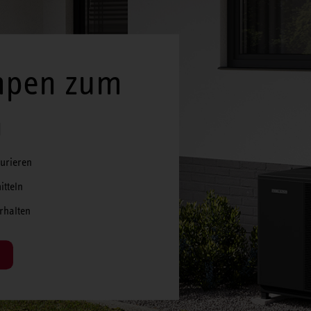
pen zum
n
urieren
itteln
erhalten