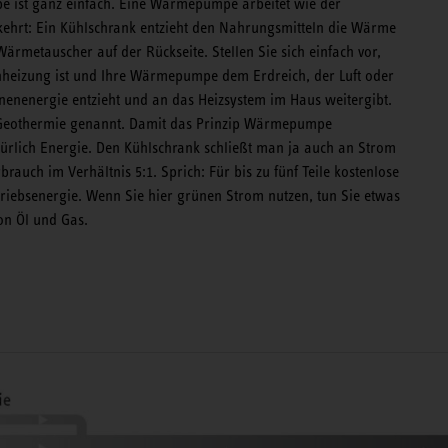
 ist ganz einfach. Eine Wärmepumpe arbeitet wie der
kehrt: Ein Kühlschrank entzieht den Nahrungsmitteln die Wärme
rmetauscher auf der Rückseite. Stellen Sie sich einfach vor,
heizung ist und Ihre Wärmepumpe dem Erdreich, der Luft oder
enenergie entzieht und an das Heizsystem im Haus weitergibt.
Geothermie genannt. Damit das Prinzip Wärmepumpe
türlich Energie. Den Kühlschrank schließt man ja auch an Strom
auch im Verhältnis 5:1. Sprich: Für bis zu fünf Teile kostenlose
riebsenergie. Wenn Sie hier grünen Strom nutzen, tun Sie etwas
on Öl und Gas.