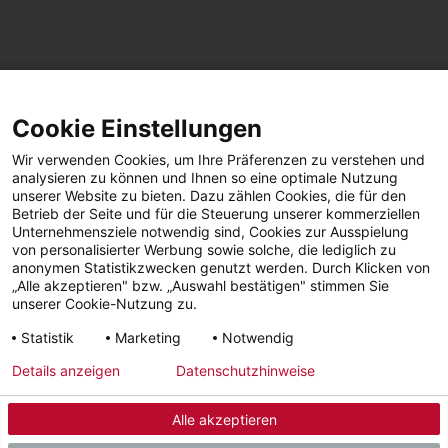
SEITE TEILEN
Cookie Einstellungen
Facebook
LinkedIn
Wir verwenden Cookies, um Ihre Präferenzen zu verstehen und
analysieren zu können und Ihnen so eine optimale Nutzung
unserer Website zu bieten. Dazu zählen Cookies, die für den
Betrieb der Seite und für die Steuerung unserer kommerziellen
Facebook
YouTube
LinkedIn
Unternehmensziele notwendig sind, Cookies zur Ausspielung
von personalisierter Werbung sowie solche, die lediglich zu
anonymen Statistikzwecken genutzt werden. Durch Klicken von
Instagram
„Alle akzeptieren" bzw. „Auswahl bestätigen" stimmen Sie
unserer Cookie-Nutzung zu.
Statistik
Marketing
Notwendig
Impressum
Datenschutz
AGBs | Garantie |
Barrierefreiheit
Details anzeigen
Datenschutzhinweise
Widerruf
Alle akzeptieren
© 2026 - STIEBEL ELTRON GmbH & Co. KG (DE)