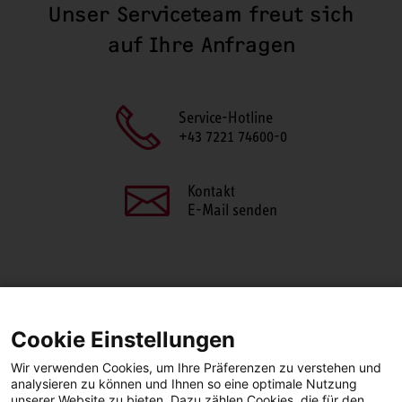
Unser Serviceteam freut sich
auf Ihre Anfragen
Service-Hotline
+43 7221 74600-0
Kontakt
E-Mail senden
SEITE TEILEN
Cookie Einstellungen
Facebook
LinkedIn
Wir verwenden Cookies, um Ihre Präferenzen zu verstehen und
analysieren zu können und Ihnen so eine optimale Nutzung
unserer Website zu bieten. Dazu zählen Cookies, die für den