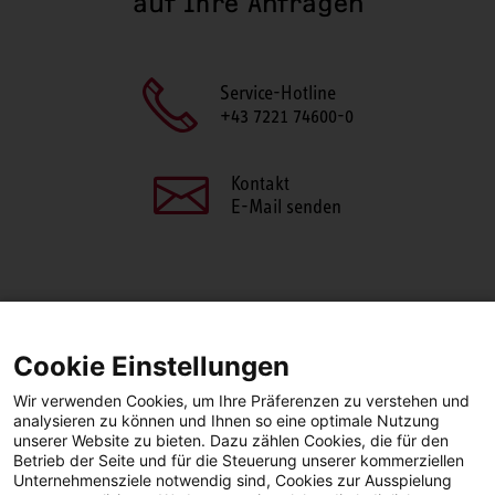
auf Ihre Anfragen
Service-Hotline
+43 7221 74600-0
Kontakt
E-Mail senden
SEITE TEILEN
Cookie Einstellungen
Facebook
LinkedIn
Wir verwenden Cookies, um Ihre Präferenzen zu verstehen und
analysieren zu können und Ihnen so eine optimale Nutzung
unserer Website zu bieten. Dazu zählen Cookies, die für den
Betrieb der Seite und für die Steuerung unserer kommerziellen
Facebook
YouTube
LinkedIn
Unternehmensziele notwendig sind, Cookies zur Ausspielung