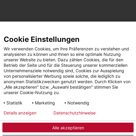
SEITE TEILEN
Cookie Einstellungen
Facebook
LinkedIn
Wir verwenden Cookies, um Ihre Präferenzen zu verstehen und
analysieren zu können und Ihnen so eine optimale Nutzung
unserer Website zu bieten. Dazu zählen Cookies, die für den
Betrieb der Seite und für die Steuerung unserer kommerziellen
Facebook
YouTube
LinkedIn
Unternehmensziele notwendig sind, Cookies zur Ausspielung
von personalisierter Werbung sowie solche, die lediglich zu
anonymen Statistikzwecken genutzt werden. Durch Klicken von
Instagram
„Alle akzeptieren" bzw. „Auswahl bestätigen" stimmen Sie
unserer Cookie-Nutzung zu.
Statistik
Marketing
Notwendig
Impressum
Datenschutz
AGBs | Garantie |
Barrierefreiheit
Details anzeigen
Datenschutzhinweise
Widerruf
Alle akzeptieren
© 2026 - STIEBEL ELTRON GmbH & Co. KG (DE)