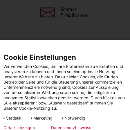
Kontakt
E-Mail senden
SEITE TEILEN
Cookie Einstellungen
Facebook
LinkedIn
Wir verwenden Cookies, um Ihre Präferenzen zu verstehen und
analysieren zu können und Ihnen so eine optimale Nutzung
unserer Website zu bieten. Dazu zählen Cookies, die für den
Betrieb der Seite und für die Steuerung unserer kommerziellen
Facebook
YouTube
LinkedIn
Unternehmensziele notwendig sind, Cookies zur Ausspielung
von personalisierter Werbung sowie solche, die lediglich zu
anonymen Statistikzwecken genutzt werden. Durch Klicken von
Instagram
„Alle akzeptieren" bzw. „Auswahl bestätigen" stimmen Sie
unserer Cookie-Nutzung zu.
Statistik
Marketing
Notwendig
Impressum
Datenschutz
AGBs | Garantie |
Barrierefreiheit
Details anzeigen
Datenschutzhinweise