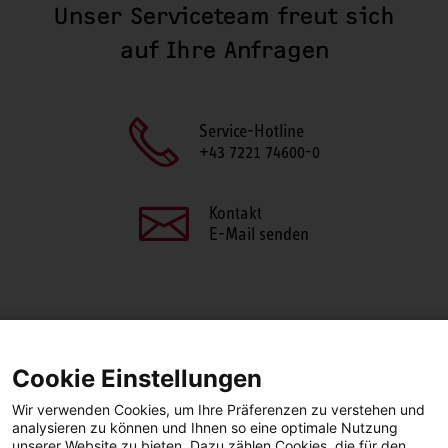
Unser Serviceteam freut sich
auf Ihre Anfragen
Service-Hotline
+43 7221 74600-0
Kontakt
E-Mail senden
SEITE TEILEN
Cookie Einstellungen
Facebook
LinkedIn
Wir verwenden Cookies, um Ihre Präferenzen zu verstehen und
analysieren zu können und Ihnen so eine optimale Nutzung
unserer Website zu bieten. Dazu zählen Cookies, die für den