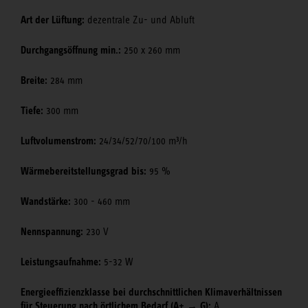
Art der Lüftung:
dezentrale Zu- und Abluft
Durchgangsöffnung min.:
250 x 260 mm
Breite:
284 mm
Tiefe:
300 mm
Luftvolumenstrom:
24/34/52/70/100 m³/h
Wärmebereitstellungsgrad bis:
95 %
Wandstärke:
300 - 460 mm
Nennspannung:
230 V
Leistungsaufnahme:
5-32 W
Energieeffizienzklasse bei durchschnittlichen Klimaverhältnissen
für Steuerung nach örtlichem Bedarf (A+ → G):
A