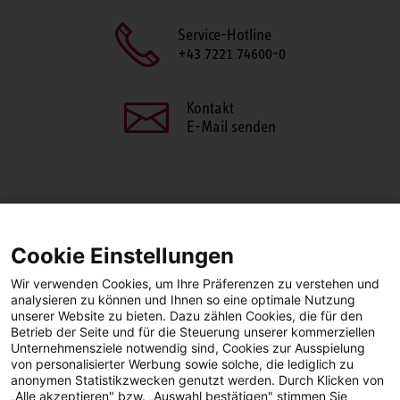
Service-Hotline
+43 7221 74600-0
Kontakt
E-Mail senden
SEITE TEILEN
Cookie Einstellungen
Facebook
LinkedIn
Wir verwenden Cookies, um Ihre Präferenzen zu verstehen und
analysieren zu können und Ihnen so eine optimale Nutzung
unserer Website zu bieten. Dazu zählen Cookies, die für den
Betrieb der Seite und für die Steuerung unserer kommerziellen
Facebook
YouTube
LinkedIn
Unternehmensziele notwendig sind, Cookies zur Ausspielung
von personalisierter Werbung sowie solche, die lediglich zu
anonymen Statistikzwecken genutzt werden. Durch Klicken von
Instagram
„Alle akzeptieren" bzw. „Auswahl bestätigen" stimmen Sie