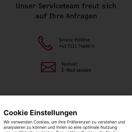
Unser Serviceteam freut sich
auf Ihre Anfragen
Service-Hotline
+43 7221 74600-0
Kontakt
E-Mail senden
SEITE TEILEN
Cookie Einstellungen
Facebook
LinkedIn
Wir verwenden Cookies, um Ihre Präferenzen zu verstehen und
analysieren zu können und Ihnen so eine optimale Nutzung