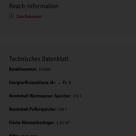
Reach-Information
Zum Dokument
Technisches Datenblatt
Bestellnummer:
203801
Energieeffizienzklasse (A+ → F):
B
Nenninhalt Warmwasser-Speicher:
270 l
Nenninhalt Pufferspeicher:
100 l
Fläche Wärmeübertrager:
3,20 m²
Höhe:
1918 mm