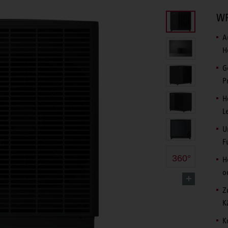
WP
A
H
G
P
H
L
U
F
360°
H
o
Z
K
K