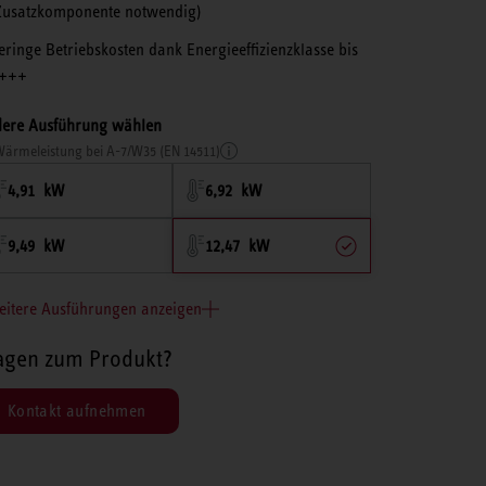
Zusatzkomponente notwendig)
eringe Betriebskosten dank Energieeffizienzklasse bis
+++
ere Ausführung wählen
ärmeleistung bei A-7/W35 (EN 14511)
4,91 kW
6,92 kW
9,49 kW
12,47 kW
eitere Ausführungen anzeigen
agen zum Produkt?
Kontakt aufnehmen