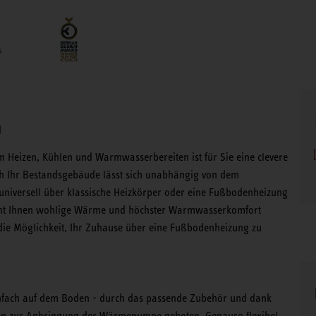
d
Heizen, Kühlen und Warmwasserbereiten ist für Sie eine clevere
h Ihr Bestandsgebäude lässt sich unabhängig von dem
t universell über klassische Heizkörper oder eine Fußbodenheizung
teht Ihnen wohlige Wärme und höchster Warmwasserkomfort
ie Möglichkeit, Ihr Zuhause über eine Fußbodenheizung zu
nfach auf dem Boden - durch das passende Zubehör und dank
eiten zur Anbringung der Wärmepumpe geboten. Genauso flexibel