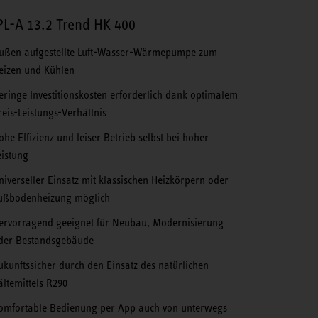
L-A 13.2 Trend HK 400
ußen aufgestellte Luft-Wasser-Wärmepumpe zum
eizen und Kühlen
eringe Investitionskosten erforderlich dank optimalem
reis-Leistungs-Verhältnis
ohe Effizienz und leiser Betrieb selbst bei hoher
eistung
niverseller Einsatz mit klassischen Heizkörpern oder
ußbodenheizung möglich
ervorragend geeignet für Neubau, Modernisierung
der Bestandsgebäude
ukunftssicher durch den Einsatz des natürlichen
ältemittels R290
omfortable Bedienung per App auch von unterwegs