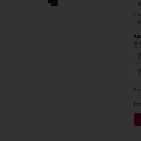
(
G
A
And
W
2 w
Fr