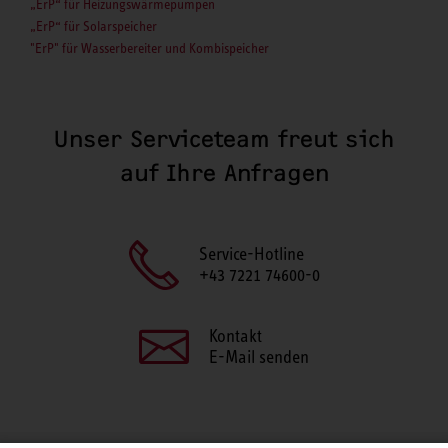
„ErP“ für Heizungswärmepumpen
„ErP“ für Solarspeicher
"ErP" für Wasserbereiter und Kombispeicher
Unser Serviceteam freut sich
auf Ihre Anfragen
Service-Hotline
+43 7221 74600-0
Kontakt
E-Mail senden