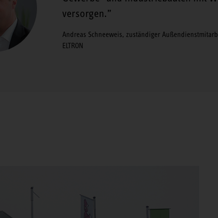
versorgen.
Andreas Schneeweis, zuständiger Außendienstmitarbe
ELTRON
Klet