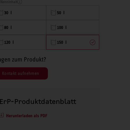
Nenninhalt
30 l
50 l
80 l
100 l
120 l
150 l
agen zum Produkt?
Kontakt aufnehmen
ErP-Produktdatenblatt
Herunterladen als PDF