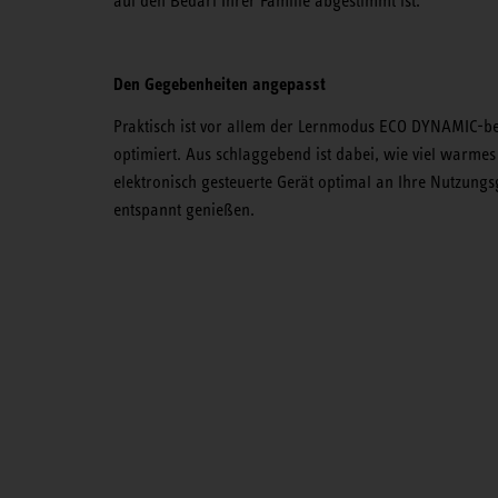
auf den Bedarf Ihrer Familie abgestimmt ist.
Den Gegebenheiten angepasst
Praktisch ist vor allem der Lernmodus ECO DYNAMIC-be
optimiert. Aus schlaggebend ist dabei, wie viel warme
elektronisch gesteuerte Gerät optimal an Ihre Nutzung
entspannt genießen.