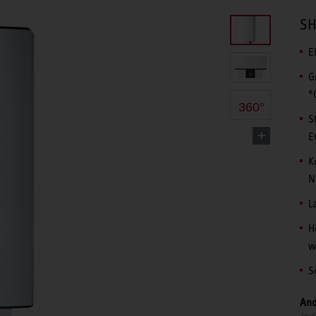
SH
E
G
°
360°
S
E
K
N
L
H
w
S
And