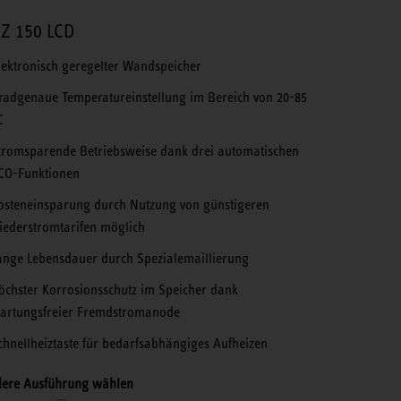
Z 150 LCD
lektronisch geregelter Wandspeicher
radgenaue Temperatureinstellung im Bereich von 20-85
C
tromsparende Betriebsweise dank drei automatischen
CO-Funktionen
osteneinsparung durch Nutzung von günstigeren
iederstromtarifen möglich
ange Lebensdauer durch Spezialemaillierung
öchster Korrosionsschutz im Speicher dank
artungsfreier Fremdstromanode
chnellheiztaste für bedarfsabhängiges Aufheizen
ere Ausführung wählen