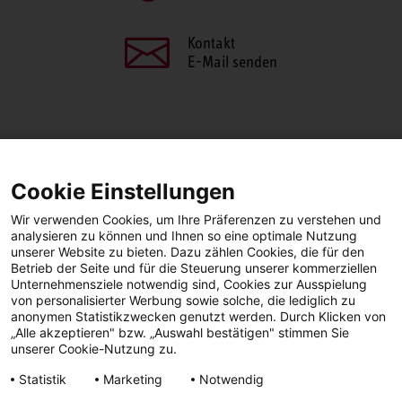
Kontakt
E-Mail senden
SEITE TEILEN
Cookie Einstellungen
Facebook
LinkedIn
Wir verwenden Cookies, um Ihre Präferenzen zu verstehen und
analysieren zu können und Ihnen so eine optimale Nutzung
unserer Website zu bieten. Dazu zählen Cookies, die für den
Betrieb der Seite und für die Steuerung unserer kommerziellen
Facebook
YouTube
LinkedIn
Unternehmensziele notwendig sind, Cookies zur Ausspielung
von personalisierter Werbung sowie solche, die lediglich zu
anonymen Statistikzwecken genutzt werden. Durch Klicken von
Instagram
„Alle akzeptieren" bzw. „Auswahl bestätigen" stimmen Sie
unserer Cookie-Nutzung zu.
Statistik
Marketing
Notwendig
Impressum
Datenschutz
AGBs | Garantie |
Barrierefreiheit