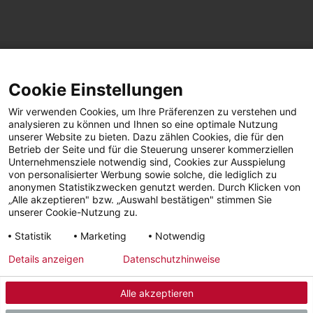
SEITE TEILEN
Cookie Einstellungen
Facebook
LinkedIn
Wir verwenden Cookies, um Ihre Präferenzen zu verstehen und
analysieren zu können und Ihnen so eine optimale Nutzung
unserer Website zu bieten. Dazu zählen Cookies, die für den
Betrieb der Seite und für die Steuerung unserer kommerziellen
Facebook
YouTube
LinkedIn
Unternehmensziele notwendig sind, Cookies zur Ausspielung
von personalisierter Werbung sowie solche, die lediglich zu
anonymen Statistikzwecken genutzt werden. Durch Klicken von
Instagram
„Alle akzeptieren" bzw. „Auswahl bestätigen" stimmen Sie
unserer Cookie-Nutzung zu.
Statistik
Marketing
Notwendig
Impressum
Datenschutz
AGBs | Garantie |
Barrierefreiheit
Details anzeigen
Datenschutzhinweise
Widerruf
Alle akzeptieren
© 2026 - STIEBEL ELTRON GmbH & Co. KG (DE)