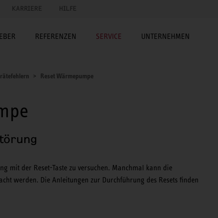
KARRIERE
HILFE
EBER
REFERENZEN
SERVICE
UNTERNEHMEN
erätefehlern
Reset Wärmepumpe
umpe
Störung
bung mit der Reset-Taste zu versuchen. Manchmal kann die
ht werden. Die Anleitungen zur Durchführung des Resets finden