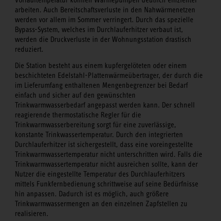
Vorlauftemperatur können Wärmepumpen deutlich effizienter
arbeiten. Auch Bereitschaftsverluste in den Nahwärmenetzen
werden vor allem im Sommer verringert. Durch das spezielle
Bypass-System, welches im Durchlauferhitzer verbaut ist,
werden die Druckverluste in der Wohnungsstation drastisch
reduziert.
Die Station besteht aus einem kupfergelöteten oder einem
beschichteten Edelstahl-Plattenwärmeübertrager, der durch die
im Lieferumfang enthaltenen Mengenbegrenzer bei Bedarf
einfach und sicher auf den gewünschten
Trinkwarmwasserbedarf angepasst werden kann. Der schnell
reagierende thermostatische Regler für die
Trinkwarmwasserbereitung sorgt für eine zuverlässige,
konstante Trinkwassertemperatur. Durch den integrierten
Durchlauferhitzer ist sichergestellt, dass eine voreingestellte
Trinkwarmwassertemperatur nicht unterschritten wird. Falls die
Trinkwarmwassertemperatur nicht ausreichen sollte, kann der
Nutzer die eingestellte Temperatur des Durchlauferhitzers
mittels Funkfernbedienung schrittweise auf seine Bedürfnisse
hin anpassen. Dadurch ist es möglich, auch größere
Trinkwarmwassermengen an den einzelnen Zapfstellen zu
realisieren.