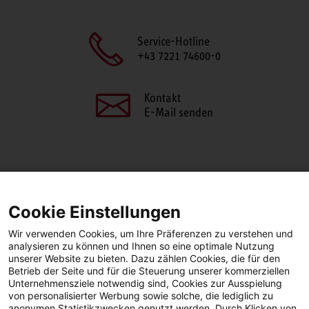
Service-Hotline
+43 7221 74600-0
Kontakt
E-Mail senden
SEITE TEILEN
Cookie Einstellungen
Facebook
LinkedIn
Wir verwenden Cookies, um Ihre Präferenzen zu verstehen und
analysieren zu können und Ihnen so eine optimale Nutzung
unserer Website zu bieten. Dazu zählen Cookies, die für den
Betrieb der Seite und für die Steuerung unserer kommerziellen
Facebook
YouTube
LinkedIn
Unternehmensziele notwendig sind, Cookies zur Ausspielung
von personalisierter Werbung sowie solche, die lediglich zu
anonymen Statistikzwecken genutzt werden. Durch Klicken von