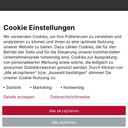
SEITE TEILEN
Cookie Einstellungen
Facebook
LinkedIn
Wir verwenden Cookies, um Ihre Präferenzen zu verstehen und
analysieren zu können und Ihnen so eine optimale Nutzung
unserer Website zu bieten. Dazu zählen Cookies, die für den
Betrieb der Seite und für die Steuerung unserer kommerziellen
Facebook
YouTube
LinkedIn
Unternehmensziele notwendig sind, Cookies zur Ausspielung
von personalisierter Werbung sowie solche, die lediglich zu
anonymen Statistikzwecken genutzt werden. Durch Klicken von
Instagram
„Alle akzeptieren" bzw. „Auswahl bestätigen" stimmen Sie
unserer Cookie-Nutzung zu.
Statistik
Marketing
Notwendig
Impressum
Datenschutz
AGBs | Garantie |
Barrierefreiheit
Details anzeigen
Datenschutzhinweise
Widerruf
Alle akzeptieren
© 2026 - STIEBEL ELTRON GmbH & Co. KG (DE)
Alle ablehnen