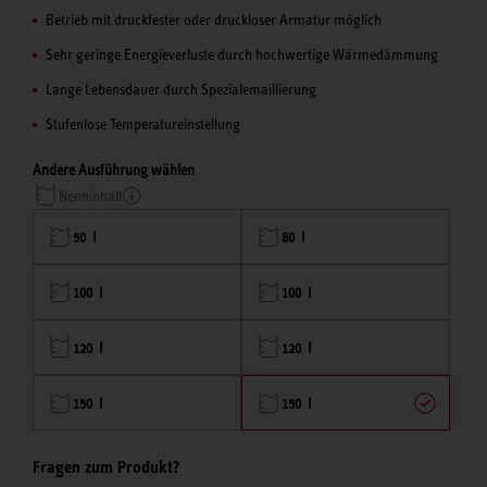
Betrieb mit druckfester oder druckloser Armatur möglich
Sehr geringe Energieverluste durch hochwertige Wärmedämmung
Lange Lebensdauer durch Spezialemaillierung
Stufenlose Temperatureinstellung
Andere Ausführung wählen
Nenninhalt
50 l
80 l
100 l
100 l
120 l
120 l
150 l
150 l
Fragen zum Produkt?