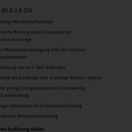
 80 A 2,0 230
naloge Wärmeinhaltsanzeige
infache Wartung dank Schutzanode mit
erbrauchsanzeige
ur Warmwasserversorgung einer bis mehrerer
ntnahmestellen
edienung von vorn, über Drehregler
etrieb mit druckfester oder druckloser Armatur möglich
ehr geringe Energieverluste durch hochwertige
ärmedämmung
ange Lebensdauer durch Spezialemaillierung
tufenlose Temperatureinstellung
ere Ausführung wählen