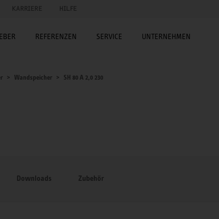
KARRIERE
HILFE
EBER
REFERENZEN
SERVICE
UNTERNEHMEN
er
Wandspeicher
SH 80 A 2,0 230
Downloads
Zubehör