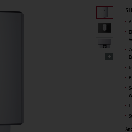
SH
A
E
V
Z
E
B
B
S
W
L
S
And